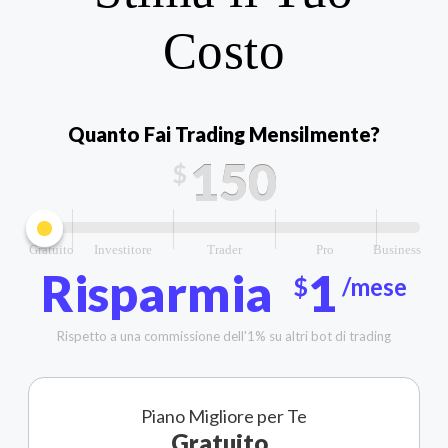
Costo
Quanto Fai Trading Mensilmente?
150
$
Gratuito
Investitore
Trader
Pro
Business
Risparmia
1
$
/mese
Rispetto a una commissione dell'1% su altri bot di trading
Piano Migliore per Te
Gratuito