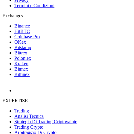
Privacy
Termini e Condizioni
Exchanges
Binance
HitBTC
Coinbase Pro
OKex
Bitstamp
Bittrex
Poloniex
Kraken
Bitmex
Bitfinex
EXPERTISE
Trading
Analisi Tecnica
Strategia Di Trading Criptovalute
Trading Crypto
Arbitraggio Di Crypto