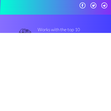
Works with the top 10
популярные крипто-
бартеры
плотный
Security & Encryption
“Сoinrule действительно
полезный инструмент - жаль, что
я не нашел его раньше”
Карлос