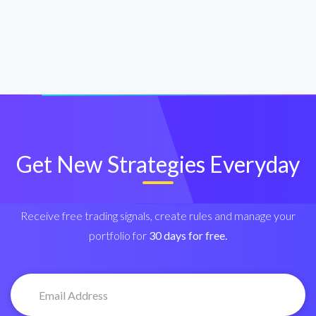
Get New Strategies Everyday
Receive free trading signals, create rules and manage your
portfolio for
30 days for free.