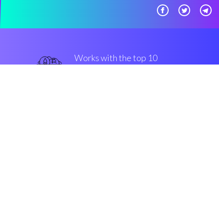
Works with the top 10
популярные крипто-
бартеры
верный
Security & Encryption
“Coinrule является торговый
редактор, который позволяет
криптовалютным трейдерам
строить торговые механизмы без
cтроки програмированния.”
Мартон