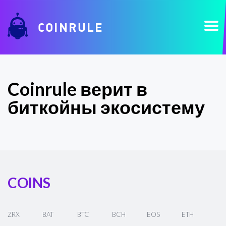
COINRULE
Coinrule верит в
биткойны экосистему
COINS
ZRX
BAT
BTC
BCH
EOS
ETH