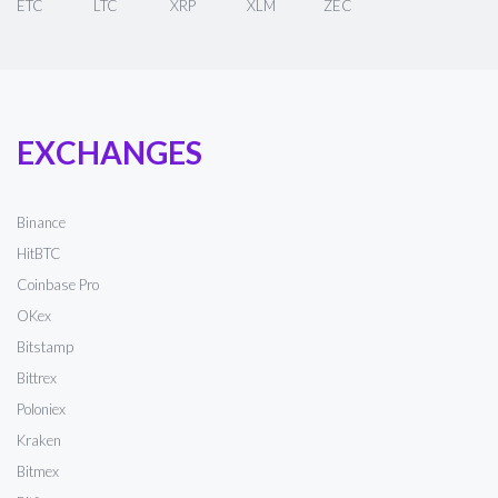
ETC
LTC
XRP
XLM
ZEC
EXCHANGES
Binance
HitBTC
Coinbase Pro
OKex
Bitstamp
Bittrex
Poloniex
Kraken
Bitmex