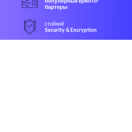
популярные крипто-
бартеры
стойкий
Security & Encryption
“С Coinrule, крипто продажа
полностью переменится”
Джон