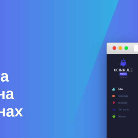
а
на
нах