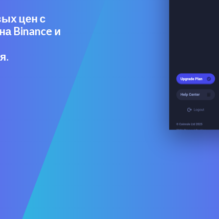
ых цен с
на Binance и
я.