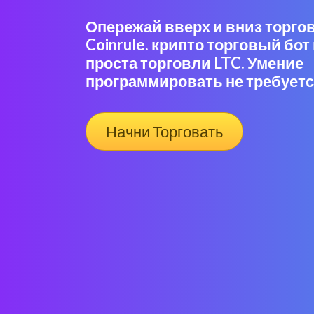
Опережай вверх и вниз торгов
Coinrule. крипто торговый бот 
проста торговли LTC. Умение
программировать не требуетс
Начни Торговать