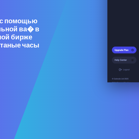
 с помощью
льной ва� в
мой бирже
читаные часы