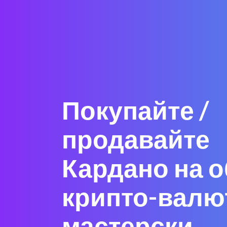
Покупайте /
продавайте
Кардано на 
крипто-валю
мастерски