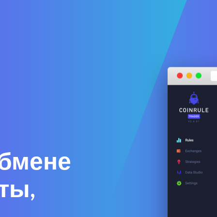
обмене
ты,