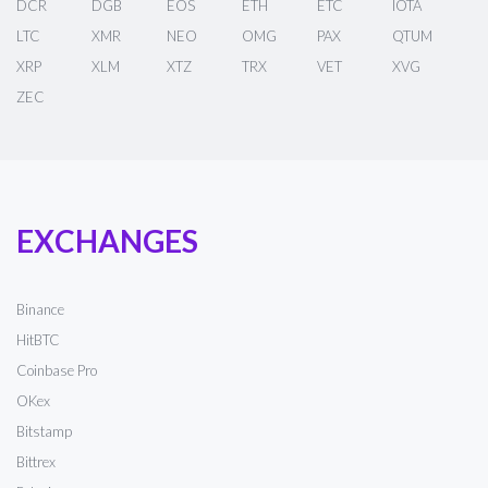
DCR
DGB
EOS
ETH
ETC
IOTA
LTC
XMR
NEO
OMG
PAX
QTUM
XRP
XLM
XTZ
TRX
VET
XVG
ZEC
EXCHANGES
Binance
HitBTC
Coinbase Pro
OKex
Bitstamp
Bittrex