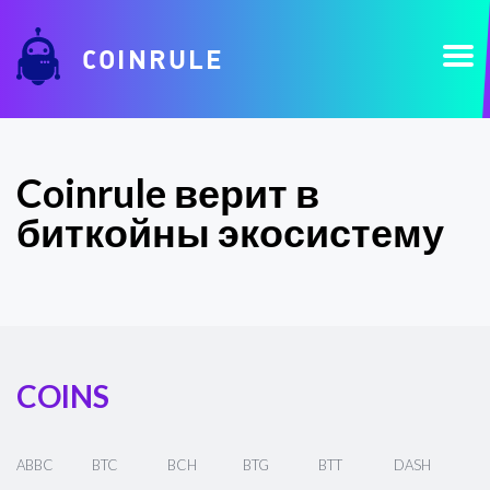
COINRULE
Coinrule верит в
биткойны экосистему
COINS
ABBC
BTC
BCH
BTG
BTT
DASH