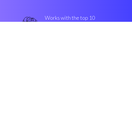
Works with the top 10
популярные крипто-
конверсии
твердый
Security & Encryption
“Разыскивая решение по
продажам, я наткнулся на
Coinrule. неимоверный!”
Саймон