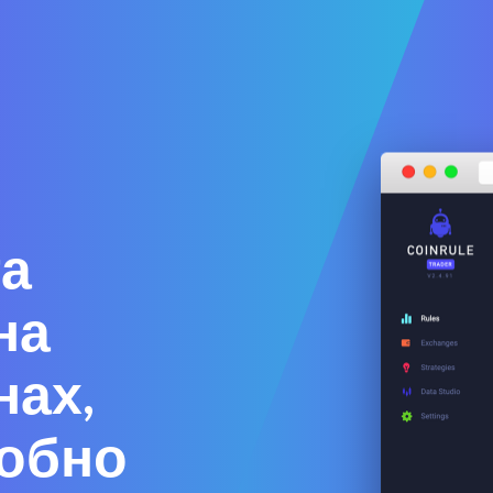
а
на
нах,
добно