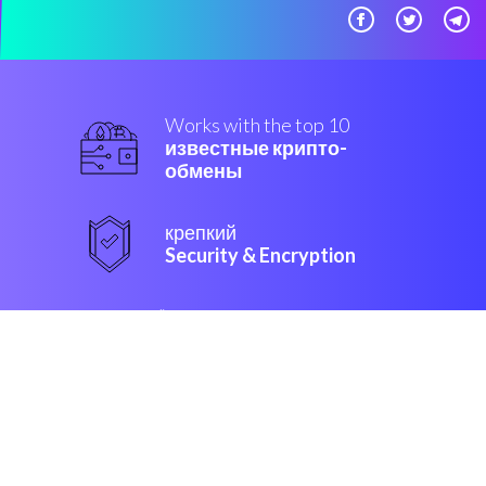
Works with the top 10
известные крипто-
обмены
крепкий
Security & Encryption
“Отличный, простой
автоматический крипто бот для
всех типов трейдеров”
Руперт