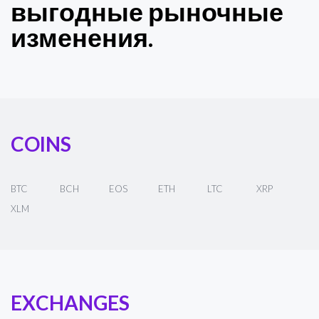
выгодные рыночные
изменения.
COINS
BTC
BCH
EOS
ETH
LTC
XRP
XLM
EXCHANGES