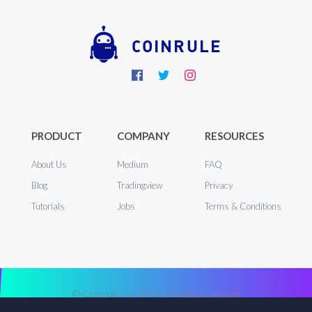
COINRULE
PRODUCT
COMPANY
RESOURCES
About Us
Medium
FAQ
Blog
Tradingview
Privacy
Tutorials
Jobs
Terms & Conditions
© Coinrule Ltd. 2019 All rights reserved