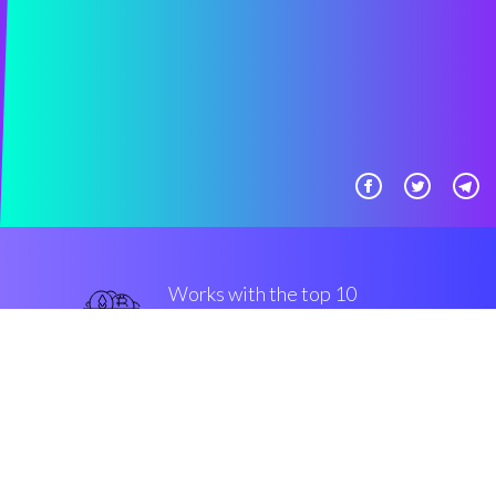
Works with the top 10
знаменитые крипто-
переводы
крепкий
Security & Encryption
“Сoinrule действительно