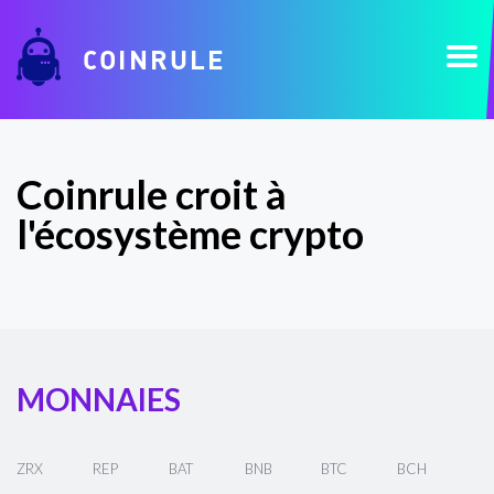
COINRULE
Coinrule croit à
l'écosystème crypto
MONNAIES
ZRX
REP
BAT
BNB
BTC
BCH