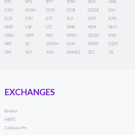
BTG
BTS
BTT
BTM
ADA
LINK
CRO
DASH
DCR
DGB
DOGE
ENJ
EOS
ETH
ETC
ICX
IOST
IOTA
KMD
LSK
LTC
XMR
NEM
NEO
OMG
ONT
PAX
NPXS
QTUM
RVN
XRP
SC
STEEM
XLM
STRAT
USDT
TRX
VET
XVG
WAVES
ZEC
ZIL
EXCHANGES
Binance
HitBTC
Coinbase Pro