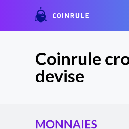
COINRULE
Coinrule cro
devise
MONNAIES