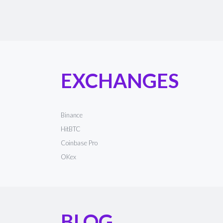
EXCHANGES
Binance
HitBTC
Coinbase Pro
OKex
BLOG