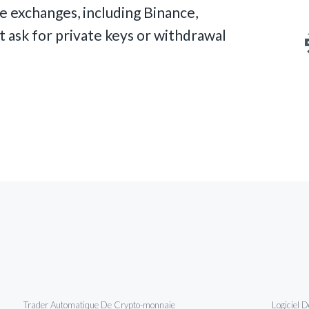
te exchanges, including Binance,
t ask for private keys or withdrawal
Trader Automatique De Crypto-monnaie
Logiciel 