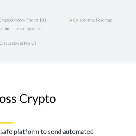
Cryptocurrency Trading 101
A Collaborative Roadmap
rithms are so Important
 Discussion at KosICT
ross Crypto
d safe platform to send automated