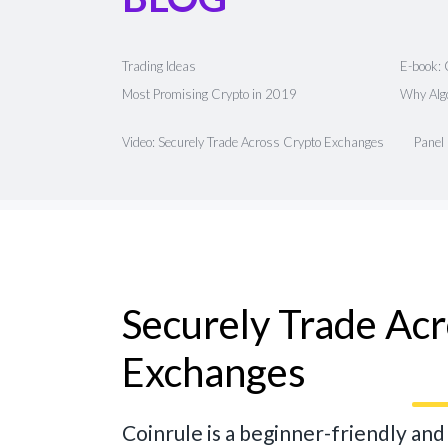
Trading Ideas
E-book: 
Most Promising Crypto in 2019
Why Algo
Video: Securely Trade Across Crypto Exchanges
Panel
Securely Trade Ac
Exchanges
Coinrule is a beginner-friendly an