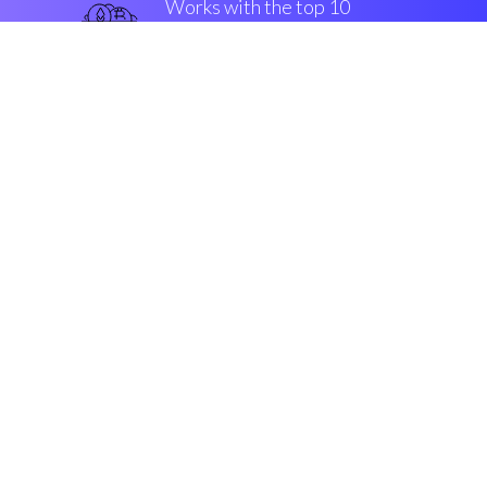
Works with the top 10
популярные крипто-
обмены
твердый
Security & Encryption
“Иметь возможность порождать
свои личные торговые стратегии
- потрясающе!”
Саймон