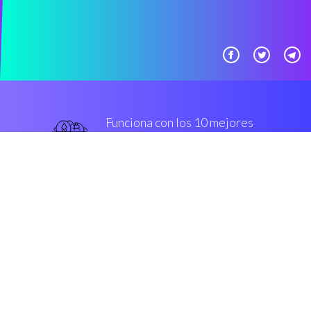
Funciona con los 10 mejores
Casas de cambio más
famoso
De primera categoría
Seguridad y cifrado
“Coinrule es un secure
environment que dejar a los
operadores de criptomonedas,
para construir tool s sin tener que
write una sola línea de código.”