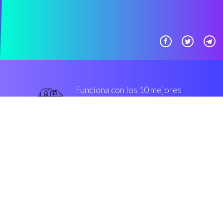
Funciona con los 10 mejores
Casas de cambio más
famoso
Superior
Seguridad y cifrado
“Coinrule es un safe solution que
dejar a los operadores de
criptomonedas, para construir bot
s sin tener que code una sola línea
de código.”