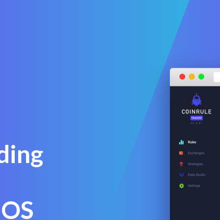
ading
EOS