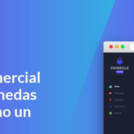
ercial
nedas
mo un