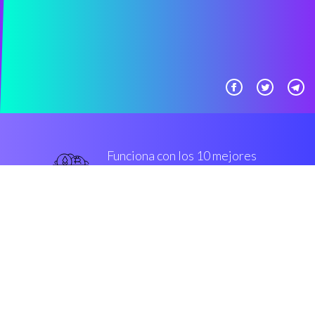
Funciona con los 10 mejores
Casas de cambio Grado
militar
De primera categoría
Seguridad y cifrado
“Genial, comerciante automático
criptomoneda simplificado, para
todos los groups de clientes.”