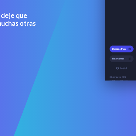
 deje que
muchas otras