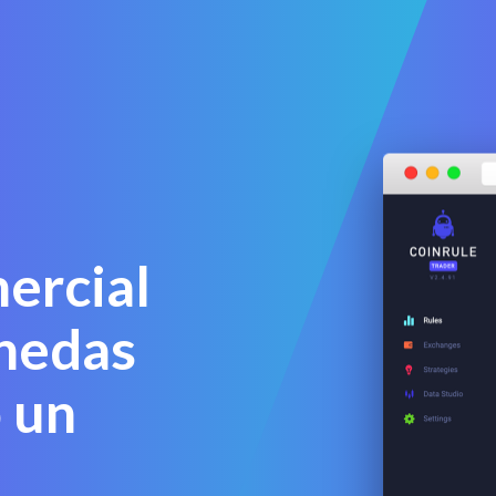
ercial
nedas
 un