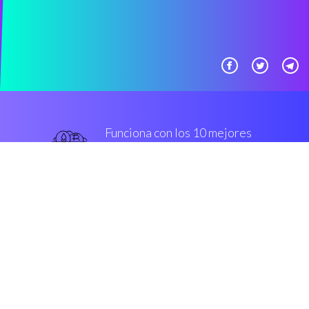
Funciona con los 10 mejores
Casas de cambio corriente
principal
Superior
Seguridad y cifrado
“Con Coinrule puedes
intercambiar ABBC en Poloniex
incluso cuando duermes.”
Simon