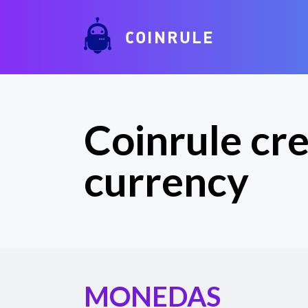
COINRULE
Coinrule cre
currency
MONEDAS