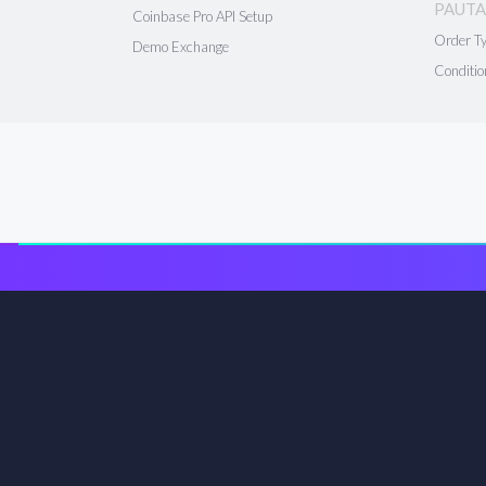
PAUTA
Coinbase Pro API Setup
Order T
Demo Exchange
Conditio
Obtener nu
Reciba seña