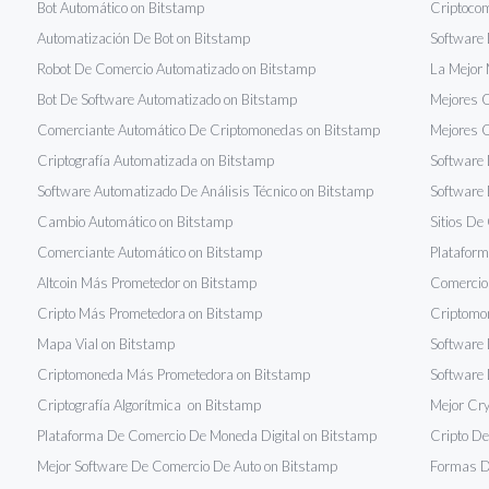
Bot Automático on Bitstamp
Criptocom
Automatización De Bot on Bitstamp
Software 
Robot De Comercio Automatizado on Bitstamp
La Mejor 
Bot De Software Automatizado on Bitstamp
Mejores O
Comerciante Automático De Criptomonedas on Bitstamp
Mejores O
Criptografía Automatizada on Bitstamp
Software
Software Automatizado De Análisis Técnico on Bitstamp
Software 
Cambio Automático on Bitstamp
Sitios De
Comerciante Automático on Bitstamp
Plataform
Altcoin Más Prometedor on Bitstamp
Comercio 
Cripto Más Prometedora on Bitstamp
Criptomo
Mapa Vial on Bitstamp
Software
Criptomoneda Más Prometedora on Bitstamp
Software 
Criptografía Algorítmica on Bitstamp
Mejor Cry
Plataforma De Comercio De Moneda Digital on Bitstamp
Cripto De
Mejor Software De Comercio De Auto on Bitstamp
Formas De