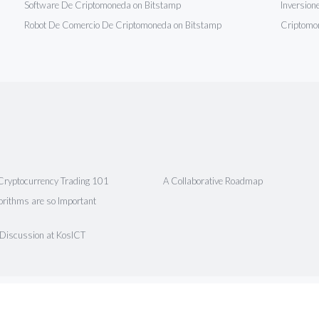
Software De Criptomoneda on Bitstamp
Inversion
Robot De Comercio De Criptomoneda on Bitstamp
Criptomon
Cryptocurrency Trading 101
A Collaborative Roadmap
rithms are so Important
 Discussion at KosICT