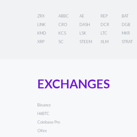
ZRX
ABBC
AE
REP
BAT
LINK
CRO
DASH
DCR
DGB
KMD
KCS
LSK
LTC
MKR
XRP
SC
STEEM
XLM
STRAT
EXCHANGES
Binance
HitBTC
Coinbase Pro
OKex