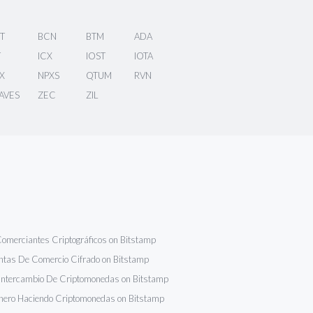
T
BCN
BTM
ADA
T
ICX
IOST
IOTA
X
NPXS
QTUM
RVN
AVES
ZEC
ZIL
omerciantes Criptográficos on Bitstamp
ntas De Comercio Cifrado on Bitstamp
 Intercambio De Criptomonedas on Bitstamp
nero Haciendo Criptomonedas on Bitstamp