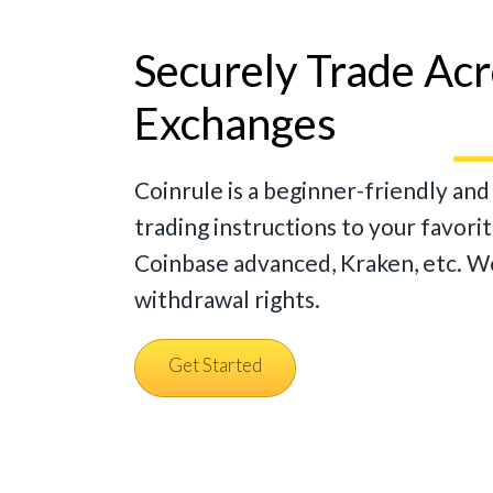
Securely Trade Ac
Exchanges
Coinrule is a beginner-friendly an
trading instructions to your favori
Coinbase advanced, Kraken, etc. We
withdrawal rights.
Get Started