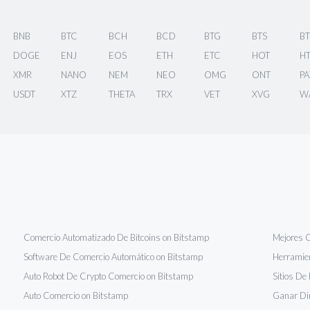
BNB
BTC
BCH
BCD
BTG
BTS
BT
DOGE
ENJ
EOS
ETH
ETC
HOT
H
XMR
NANO
NEM
NEO
OMG
ONT
PA
USDT
XTZ
THETA
TRX
VET
XVG
W
Comercio Automatizado De Bitcoins on Bitstamp
Mejores C
Software De Comercio Automático on Bitstamp
Herramie
Auto Robot De Crypto Comercio on Bitstamp
Sitios De
Auto Comercio on Bitstamp
Ganar Di