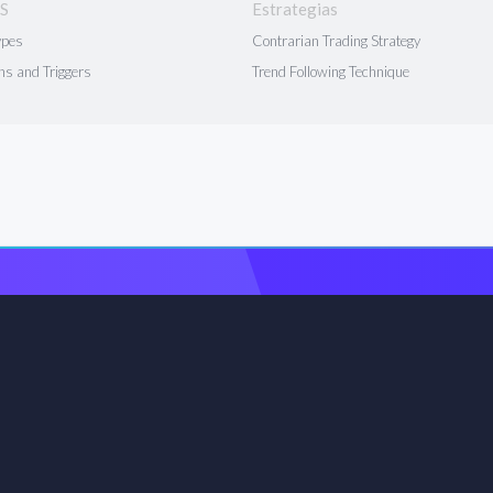
S
Estrategias
ypes
Contrarian Trading Strategy
ns and Triggers
Trend Following Technique
evas estrategias tod
les de trading gratuitas, cree reglas y administre su cartera para
30