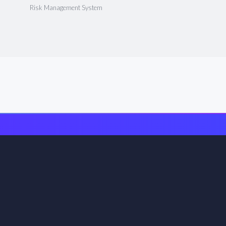
Risk Management System
os los días
 días gratis.