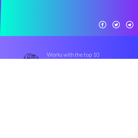
Works with the top 10
популярные крипто-
конверсии
прочный
Security & Encryption
“Сoinrule действительно
полезный инструмент - жаль, что
я не нашел его раньше”
Роберт