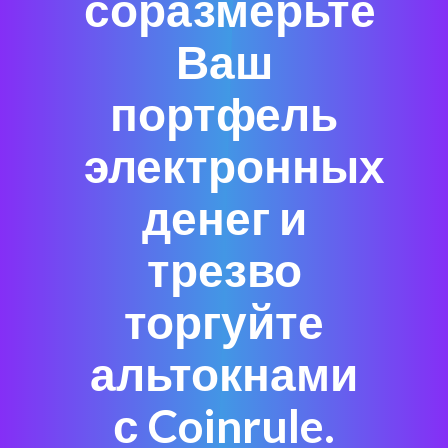
соразмерьте
Ваш
портфель
электронных
денег и
трезво
торгуйте
альтокнами
с Coinrule.