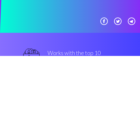
Works with the top 10
最著名的 交易所
军用级别
Security & Encryption
“有了Coinrule，即使在你睡觉的时
候，你也可以在Bittrex上交易比特
币。”
Tony