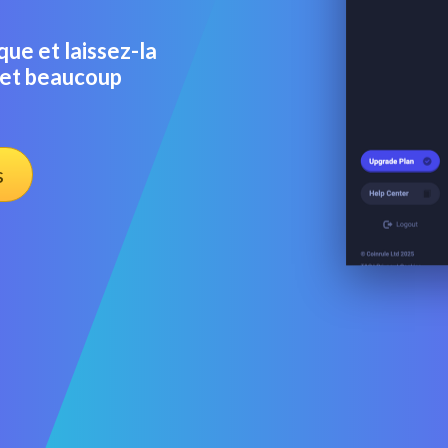
e et laissez-la
 et beaucoup
s