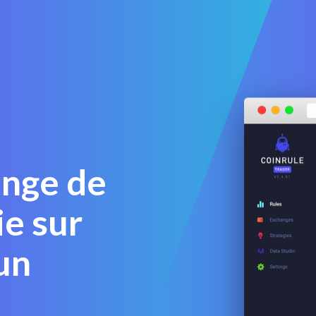
ange de
e sur
un