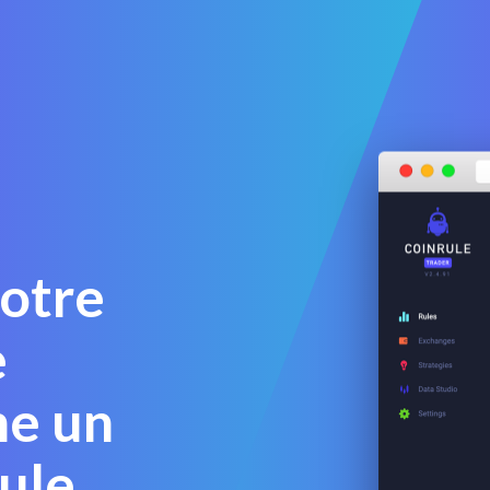
votre
e
me un
ule