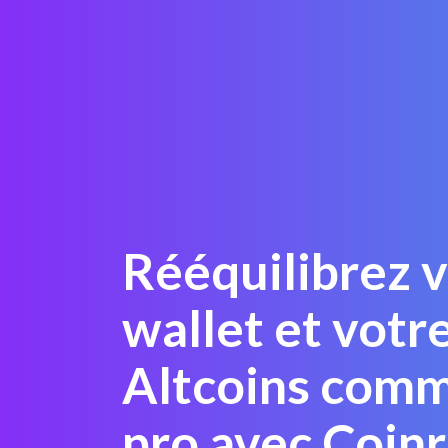
Rééquilibrez 
wallet et votr
Altcoins com
pro avec Coinr