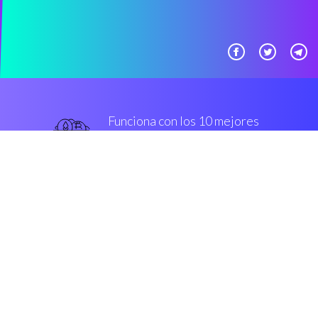
Funciona con los 10 mejores
Casas de cambio corriente
principal
De primera categoría
Seguridad y cifrado
“Con Coinrule puedes
intercambiar IOST en Coinbase
Pro incluso cuando duermes.”
Sergey