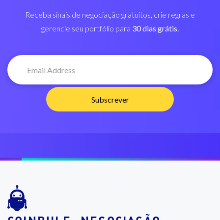
Receba sinais de negociação gratuitos, crie regras e
gerencie seu portfólio para
30 dias grátis.