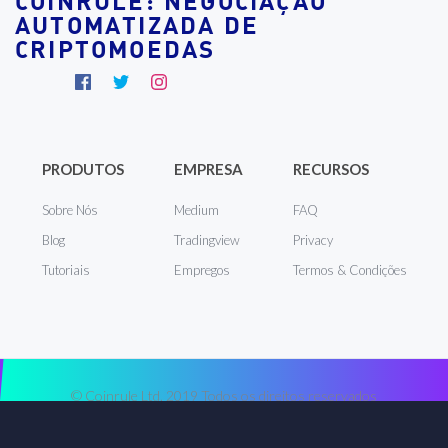
COINRULE: NEGOCIAÇÃO
AUTOMATIZADA DE
CRIPTOMOEDAS
PRODUTOS
EMPRESA
RECURSOS
Sobre Nós
Medium
FAQ
Blog
Tradingview
Privacy
Tutoriais
Empregos
Termos & Condições
© Coinrule Ltd. 2019 Todos os direitos reservados