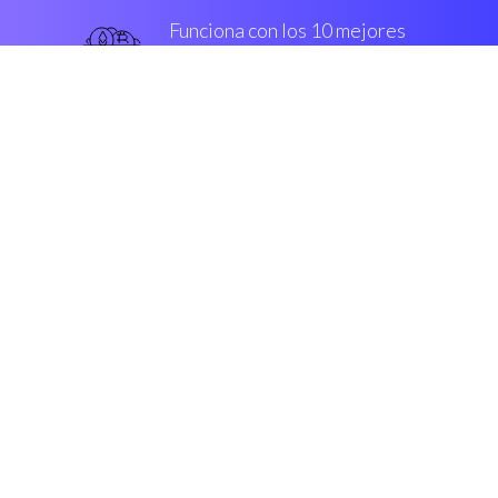
Funciona con los 10 mejores
Casas de cambio
inteligente
Garantizado
Seguridad y cifrado
“Después de buscar crypto bot
elección s, me encontré con
Coinrule. Maravilloso!”
Juan