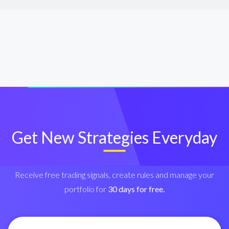
Get New Strategies Everyday
Receive free trading signals, create rules and manage your
portfolio for
30 days for free.