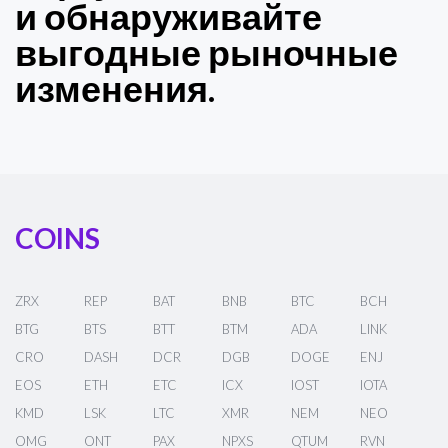
и обнаруживайте
выгодные рыночные
изменения.
COINS
ZRX
REP
BAT
BNB
BTC
BCH
BTG
BTS
BTT
BTM
ADA
LINK
CRO
DASH
DCR
DGB
DOGE
ENJ
EOS
ETH
ETC
ICX
IOST
IOTA
KMD
LSK
LTC
XMR
NEM
NEO
OMG
ONT
PAX
NPXS
QTUM
RVN