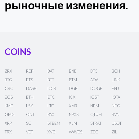
рыночные изменения.
COINS
ZRX
REP
BAT
BNB
BTC
BCH
BTG
BTS
BTT
BTM
ADA
LINK
CRO
DASH
DCR
DGB
DOGE
ENJ
EOS
ETH
ETC
ICX
IOST
IOTA
KMD
LSK
LTC
XMR
NEM
NEO
OMG
ONT
PAX
NPXS
QTUM
RVN
XRP
SC
STEEM
XLM
STRAT
USDT
TRX
VET
XVG
WAVES
ZEC
ZIL