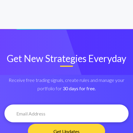
Get New Strategies Everyday
Receive free trading signals, create rules and manage your
portfolio for
30 days for free.