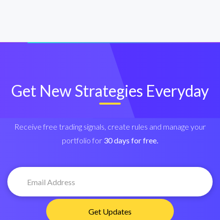
Get New Strategies Everyday
Receive free trading signals, create rules and manage your
portfolio for
30 days for free.