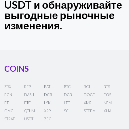
USDT и обнаруживайте
выгодные рыночные
изменения.
COINS
ZRX
REP
BAT
BTC
BCH
BTS
BCN
DASH
DCR
DGB
DOGE
EOS
ETH
ETC
LSK
LTC
XMR
NEM
OMG
QTUM
XRP
SC
STEEM
XLM
STRAT
USDT
ZEC