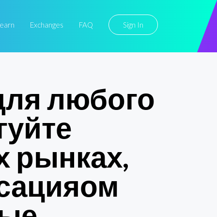
earn
Exchanges
FAQ
Sign In
 для любого
гуйте
 рынках,
ьсацияом
ные