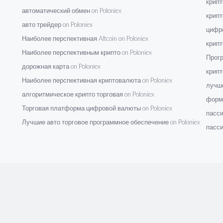
крипт
автоматический обмен on Poloniex
крипт
авто трейдер on Poloniex
цифро
Наиболее перспективная Altcoin on Poloniex
крипт
Наиболее перспективным крипто on Poloniex
Прогр
дорожная карта on Poloniex
крипт
Наиболее перспективная криптовалюта on Poloniex
лучше
алгоритмическое крипто торговая on Poloniex
формы
Торговая платформа цифровой валюты on Poloniex
пасси
Лучшие авто торговое программное обеспечение on Poloniex
пасси