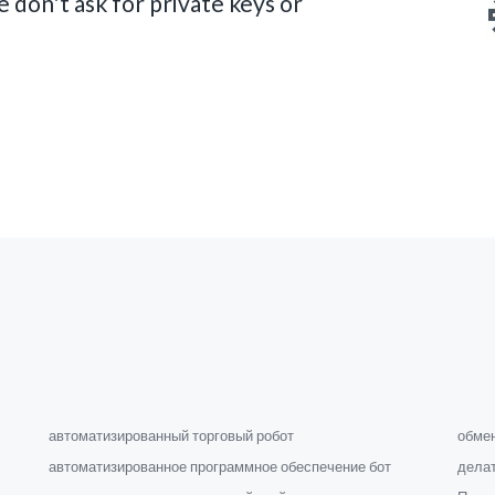
 don't ask for private keys or
автоматизированный торговый робот
обме
автоматизированное программное обеспечение бот
делат