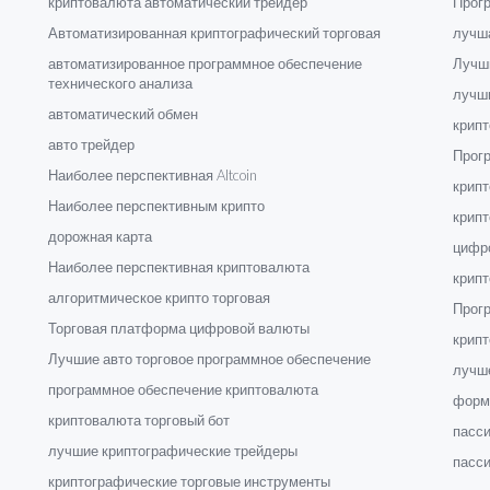
криптовалюта автоматический трейдер
Прогр
Автоматизированная криптографический торговая
лучш
автоматизированное программное обеспечение
Лучш
технического анализа
лучш
автоматический обмен
крипт
авто трейдер
Прог
Наиболее перспективная Altcoin
крип
Наиболее перспективным крипто
крип
дорожная карта
цифр
Наиболее перспективная криптовалюта
крипт
алгоритмическое крипто торговая
Прог
Торговая платформа цифровой валюты
крипт
Лучшие авто торговое программное обеспечение
лучш
программное обеспечение криптовалюта
форм
криптовалюта торговый бот
пасс
лучшие криптографические трейдеры
пасси
криптографические торговые инструменты