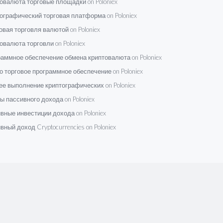
овалюта торговые площадки on Poloniex
ографический торговая платформа on Poloniex
вая торговля валютой on Poloniex
овалюта торговли on Poloniex
аммное обеспечение обмена криптовалюта on Poloniex
о торговое программное обеспечение on Poloniex
е выполнение криптографических on Poloniex
 пассивного дохода on Poloniex
вные инвестиции дохода on Poloniex
вный доход Cryptocurrencies on Poloniex