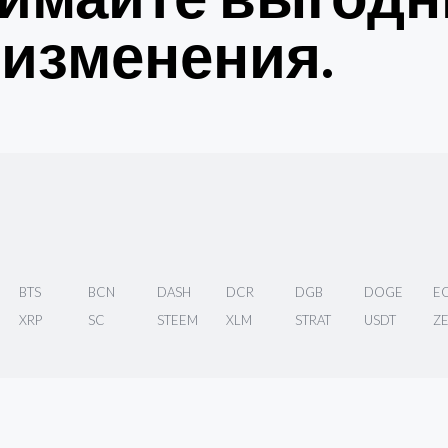
изменения.
BTS
BCN
DASH
DCR
DGB
DOGE
E
XRP
SC
STEEM
XLM
STRAT
USDT
Z