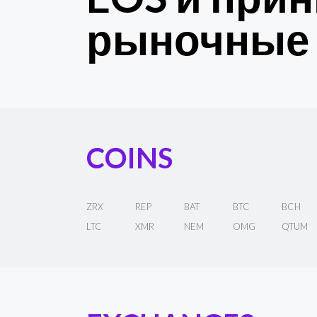
рыночные 
COINS
ZRX
REP
BAT
BTC
BCH
LTC
XMR
NEM
OMG
QTUM