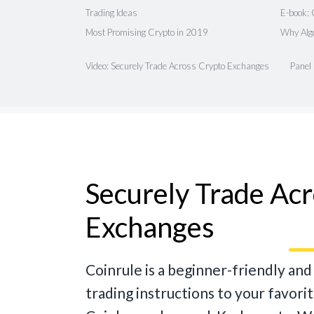
Trading Ideas
E-book: 
Most Promising Crypto in 2019
Why Algo
Video: Securely Trade Across Crypto Exchanges
Panel
Securely Trade Ac
Exchanges
Coinrule is a beginner-friendly an
trading instructions to your favori