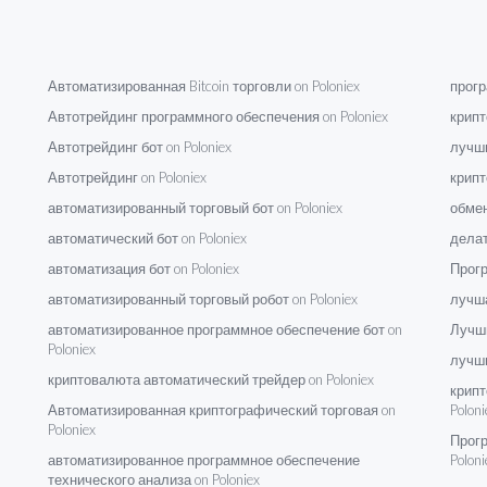
Автоматизированная Bitcoin торговли on Poloniex
прогр
Автотрейдинг программного обеспечения on Poloniex
крипт
Автотрейдинг бот on Poloniex
лучши
Автотрейдинг on Poloniex
крипт
автоматизированный торговый бот on Poloniex
обмен
автоматический бот on Poloniex
делат
автоматизация бот on Poloniex
Прогр
автоматизированный торговый робот on Poloniex
лучша
автоматизированное программное обеспечение бот on
Лучши
Poloniex
лучши
криптовалюта автоматический трейдер on Poloniex
крипт
Автоматизированная криптографический торговая on
Poloni
Poloniex
Прогр
автоматизированное программное обеспечение
Poloni
технического анализа on Poloniex