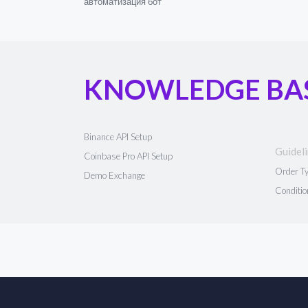
автоматизация бот
KNOWLEDGE BA
Binance API Setup
Guidel
Coinbase Pro API Setup
Order T
Demo Exchange
Conditio