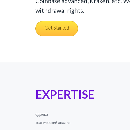
Coinbase advanced, Kraken, etc. We
withdrawal rights.
Get Started
EXPERTISE
сделка
технический анализ