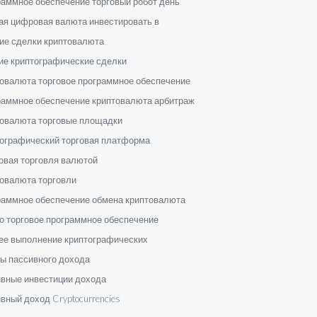
аммное обеспечение торговый робот день
ая цифровая валюта инвестировать в
ие сделки криптовалюта
ие криптографические сделки
овалюта торговое программное обеспечение
раммное обеспечение криптовалюта арбитраж
товалюта торговые площадки
тографический торговая платформа
овая торговля валютой
овалюта торговли
раммное обеспечение обмена криптовалюта
о торговое программное обеспечение
ее выполнение криптографических
ы пассивного дохода
ивные инвестиции дохода
вный доход Cryptocurrencies