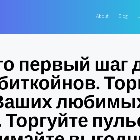
About
Blog
L
 это первый шаг
биткойнов. Тор
 Ваших любимых
e. Торгуйте пул
нимайте выгод