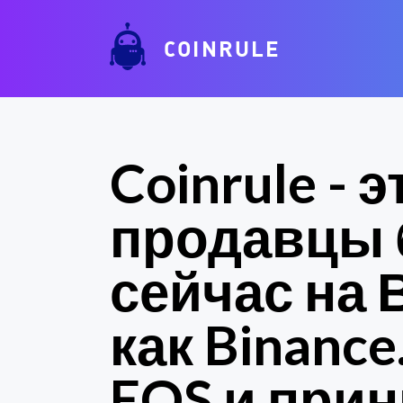
COINRULE
Coinrule -
продавцы 
сейчас на
как Binanc
EOS и при