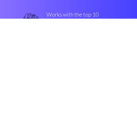
Works with the top 10
знаменитые крипто-
переводы
стойкий
Security & Encryption
“Coinrule является торговый
редактор, который позволяет
криптовалютным трейдерам
строить торговые механизмы без
cтроки програмированния.”
Джон