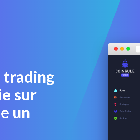
 trading
e sur
e un