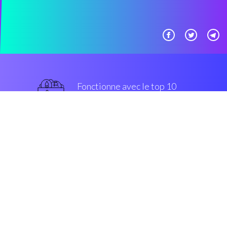
Fonctionne avec le top 10
populaires échanges
grade militaire
Sécurité et Cryptage
“Un outil tellement utile, j'aurais
aimé le découvrir plus tôt.”
Jon