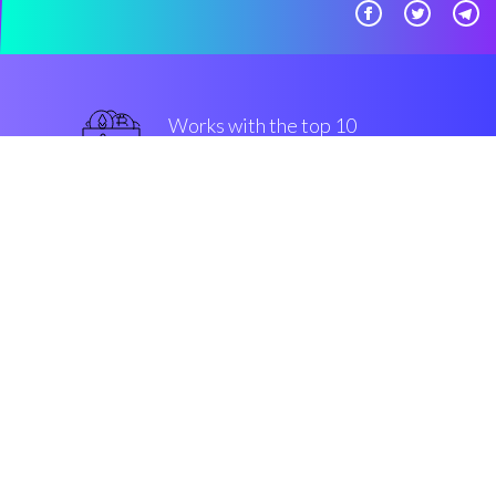
Works with the top 10
Poloniex
intelligente
Security & Encryption
“Coinrule è un ambiente avanzato
che consente di investire su
criptovalute e compravendere
MKR senza dover elaborare una
sola riga di codice.”
Mario