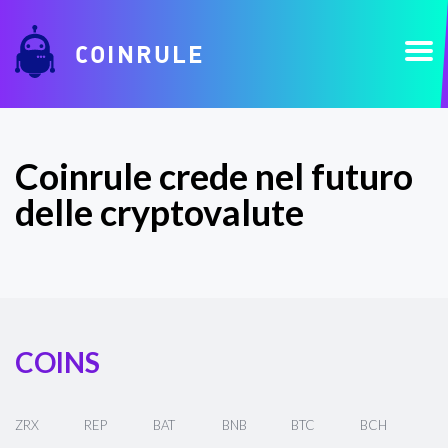
COINRULE
Coinrule crede nel futuro
delle cryptovalute
COINS
ZRX
REP
BAT
BNB
BTC
BCH