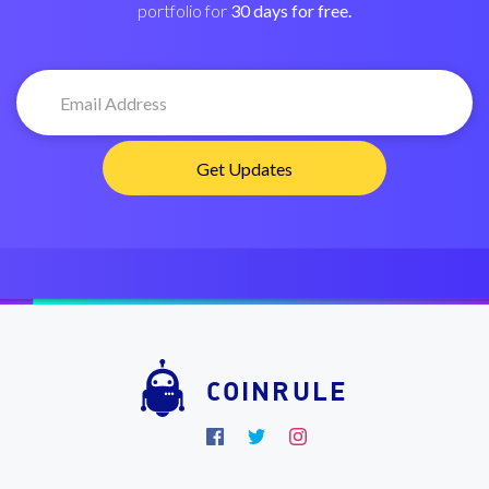
portfolio for
30 days for free.
COINRULE