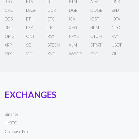
BTG
BTS
BTT
BTM
ADA
LINK
CRO
DASH
DCR
DGB
DOGE
ENJ
EOS
ETH
ETC
ICX
IOST
IOTA
KMD
LSK
LTC
XMR
NEM
NEO
OMG
ONT
PAX
NPXS
QTUM
RVN
XRP
SC
STEEM
XLM
STRAT
USDT
TRX
VET
XVG
WAVES
ZEC
ZIL
EXCHANGES
Binance
HitBTC
Coinbase Pro