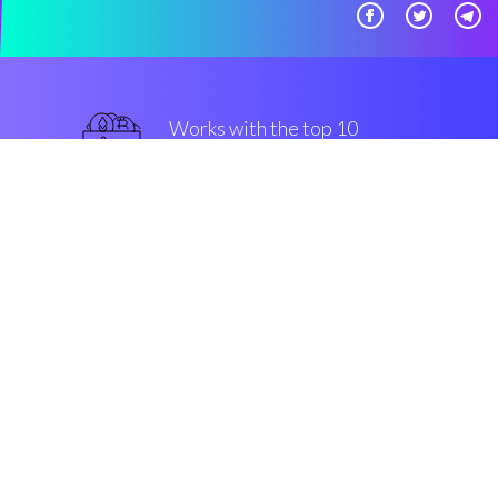
Works with the top 10
Kraken
sicuro
Security & Encryption
“Grande, un trading automatico
semplice, per tutti i clienti di
crypto monete.”
Paola