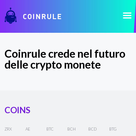
COINRULE
Coinrule crede nel futuro
delle crypto monete
COINS
ZRX
AE
BTC
BCH
BCD
BTG