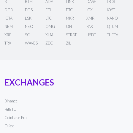
BTT
BTM
ADA
LINK
DASH
DCR
DGB
EOS
ETH
ETC
ICX
IOST
IOTA
LSK
LTC
MKR
XMR
NANO
NEM
NEO
OMG
ONT
PAX
QTUM
XRP
SC
XLM
STRAT
USDT
THETA
TRX
WAVES
ZEC
ZIL
EXCHANGES
Binance
HitBTC
Coinbase Pro
OKex