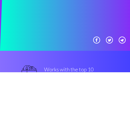
Works with the top 10
Bitfinex
avanzato
Security & Encryption
“Sbalorditivo essere in grado di
stabilire un trading system da
solo.”