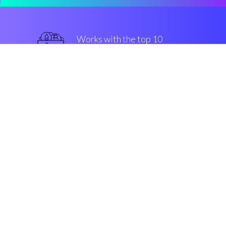
Works with the top 10
最著名的 交易所
一流的
Security & Encryption
“有了Coinrule，即使在你睡觉的时
候，你也可以在Bittrex上交易比特
币。”
Luke