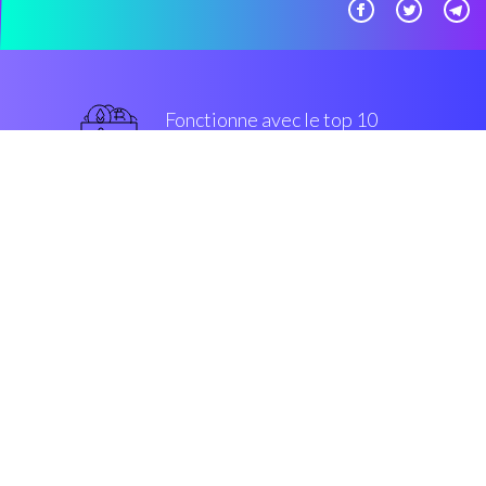
Fonctionne avec le top 10
populaires échanges
grade militaire
Sécurité et Cryptage
“Avec Coinrule, crypto buying-
selling est sur le point de gérer”
Luis