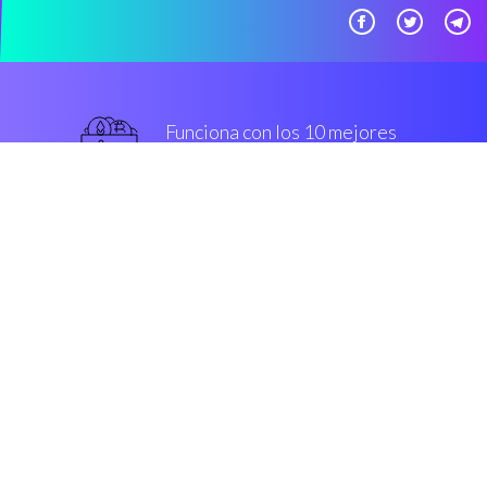
Funciona con los 10 mejores
Casas de cambio mejor
De primera categoría
Seguridad y cifrado
“Es fascinante poder establecer
un estrategia comercial
automatizada por mí mismo.”
Carlos