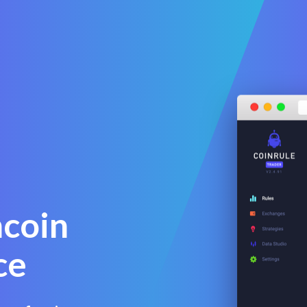
coin
ce