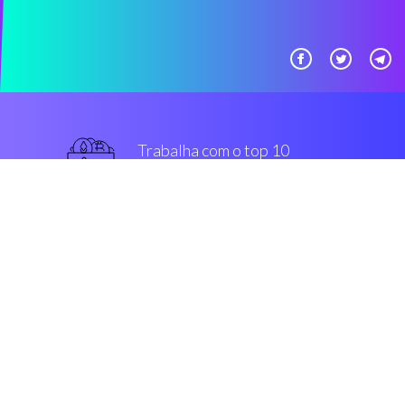
Trabalha com o top 10
mais usado intercâmbios
melhor
Segurança & Encriptação
“Depois de procurar por bot
option s, me deparei com o
Coinrule.Excepcional!”
Matt