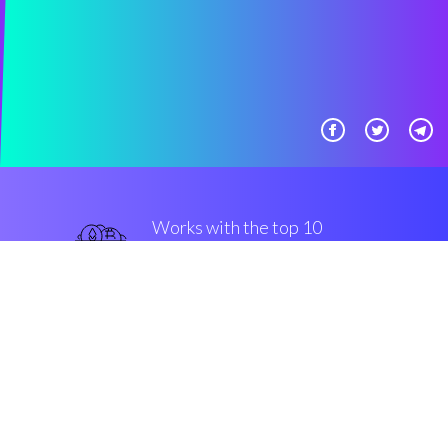
Works with the top 10
популярные крипто-
конверсии
надежный
Security & Encryption
“Иметь возможность создавать
свои личные торговые планы -
потрясающе!”